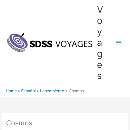
Skip
V
to
content
o
y
a
g
e
s
Home
Español
Lanzamiento
Cosmos
Cosmos